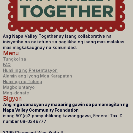
Ang Napa Valley Together ay isang collaborative na
inisyatiba na nakatuon sa paglikha ng isang mas malakas,
mas magkakaugnay na komunidad.
Menu
Tungkol sa
FAQ
Humiling ng Presentasyon
Alamin ang Iyong Mga Karapatan
Humingi ng Tulong
Magboluntaryo
Mag-donate
Bigyan
Ang mga donasyon ay maaaring gawin sa pamamagitan ng
Napa Valley Community Foundation
isang 501(c)3 pampublikong kawanggawa, Federal Tax ID
number 68-0349777
3299 Claremont Way, Suite 4,