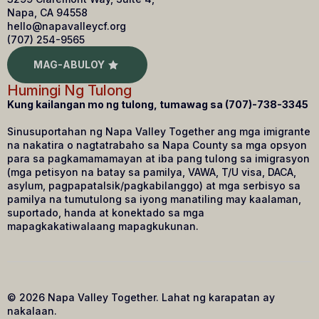
Napa, CA 94558
hello@napavalleycf.org
(707) 254-9565
MAG-ABULOY
Humingi Ng Tulong
Kung kailangan mo ng tulong, tumawag sa (707)-738-3345
Sinusuportahan ng Napa Valley Together ang mga imigrante
na nakatira o nagtatrabaho sa Napa County sa mga opsyon
para sa pagkamamamayan at iba pang tulong sa imigrasyon
(mga petisyon na batay sa pamilya, VAWA, T/U visa, DACA,
asylum, pagpapatalsik/pagkabilanggo) at mga serbisyo sa
pamilya na tumutulong sa iyong manatiling may kaalaman,
suportado, handa at konektado sa mga
mapagkakatiwalaang mapagkukunan.
© 2026 Napa Valley Together. Lahat ng karapatan ay
Español de México
nakalaan.