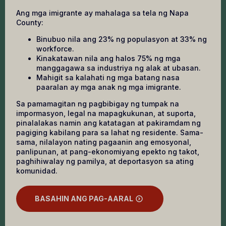
Ang mga imigrante ay mahalaga sa tela ng Napa
County:
Binubuo nila ang 23% ng populasyon at 33% ng
workforce.
Kinakatawan nila ang halos 75% ng mga
manggagawa sa industriya ng alak at ubasan.
Mahigit sa kalahati ng mga batang nasa
paaralan ay mga anak ng mga imigrante.
Sa pamamagitan ng pagbibigay ng tumpak na
impormasyon, legal na mapagkukunan, at suporta,
pinalalakas namin ang katatagan at pakiramdam ng
pagiging kabilang para sa lahat ng residente. Sama-
sama, nilalayon nating pagaanin ang emosyonal,
panlipunan, at pang-ekonomiyang epekto ng takot,
paghihiwalay ng pamilya, at deportasyon sa ating
komunidad.
BASAHIN ANG PAG-AARAL