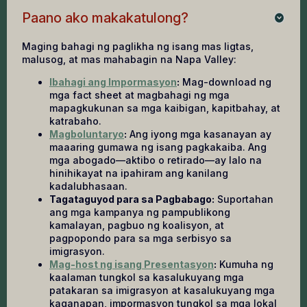
Paano ako makakatulong?
Maging bahagi ng paglikha ng isang mas ligtas,
malusog, at mas mahabagin na Napa Valley:
Ibahagi ang Impormasyon
:
Mag-download ng
mga fact sheet at magbahagi ng mga
mapagkukunan sa mga kaibigan, kapitbahay, at
katrabaho.
Magboluntaryo
:
Ang iyong mga kasanayan ay
maaaring gumawa ng isang pagkakaiba. Ang
mga abogado—aktibo o retirado—ay lalo na
hinihikayat na ipahiram ang kanilang
kadalubhasaan.
Tagataguyod para sa Pagbabago:
Suportahan
ang mga kampanya ng pampublikong
kamalayan, pagbuo ng koalisyon, at
pagpopondo para sa mga serbisyo sa
imigrasyon.
Mag-host ng isang Presentasyon
:
Kumuha ng
kaalaman tungkol sa kasalukuyang mga
patakaran sa imigrasyon at kasalukuyang mga
kaganapan, impormasyon tungkol sa mga lokal