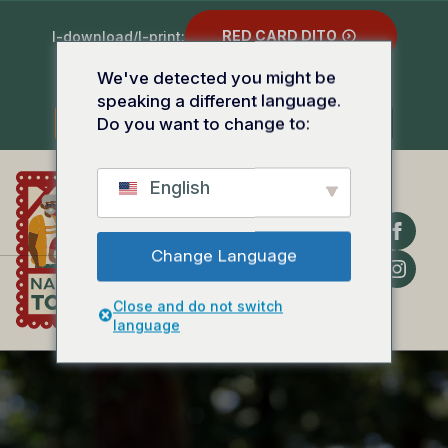
RED CARD DITO
I-download/I-print:
We've detected you might be
DILAW NA KARD DITO
speaking a different language.
Do you want to change to:
ENGLISH
SPANISH
TAGALOG
English
HUMINGI NG
Change Language
TULONG
Close and do not switch
language