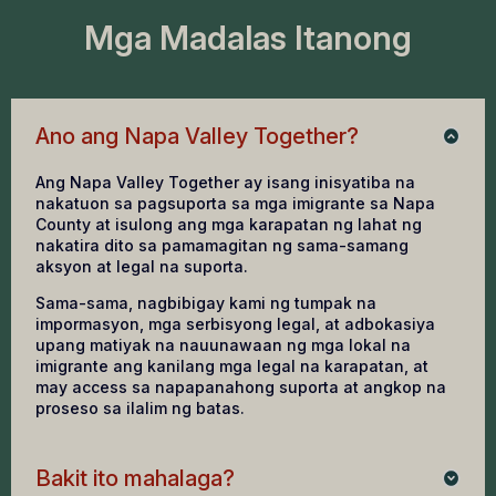
Mga Madalas Itanong
Ano ang Napa Valley Together?
Ang Napa Valley Together ay isang inisyatiba na
nakatuon sa pagsuporta sa mga imigrante sa Napa
County at isulong ang mga karapatan ng lahat ng
nakatira dito sa pamamagitan ng sama-samang
aksyon at legal na suporta.
Sama-sama, nagbibigay kami ng tumpak na
impormasyon, mga serbisyong legal, at adbokasiya
upang matiyak na nauunawaan ng mga lokal na
imigrante ang kanilang mga legal na karapatan, at
may access sa napapanahong suporta at angkop na
proseso sa ilalim ng batas.
Bakit ito mahalaga?