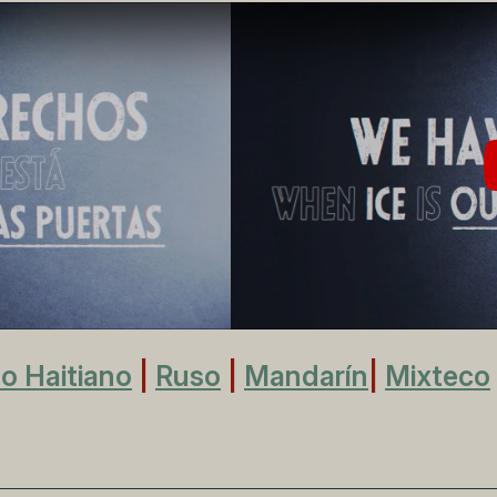
lo Haitiano
|
Ruso
|
Mandarín
|
Mixteco