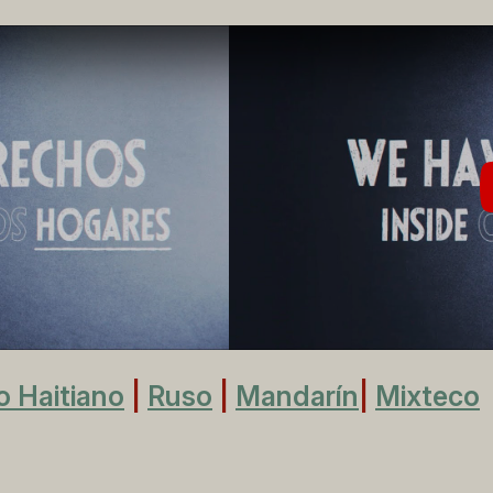
lo Haitiano
|
Ruso
|
Mandarín
|
Mixteco