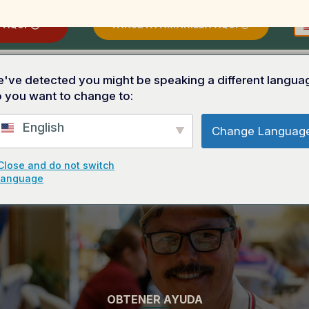
 AQUÍ
TARJETA AMARILLA AQUÍ
've detected you might be speaking a different langua
 you want to change to:
English
Change Languag
US DERECHOS
SOLICITAR UNA PRESENTACIÓN/MESA INFORMATI
Close and do not switch
language
OBTENER AYUDA