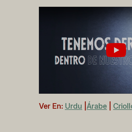
Jugar
Ver En:
Urdu
|
Árabe
|
Criol