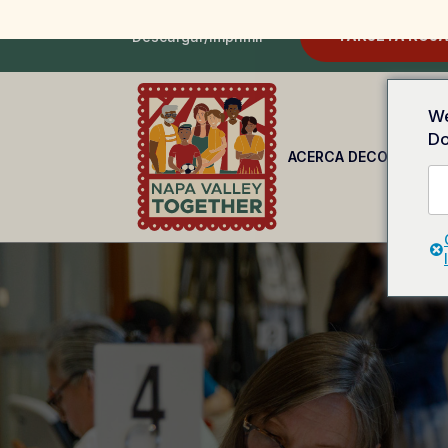
TARJETA ROJA
Descargar/Imprimir
We
Do
ACERCA DE
CONOCE T