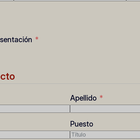
esentación
acto
Apellido
Puesto