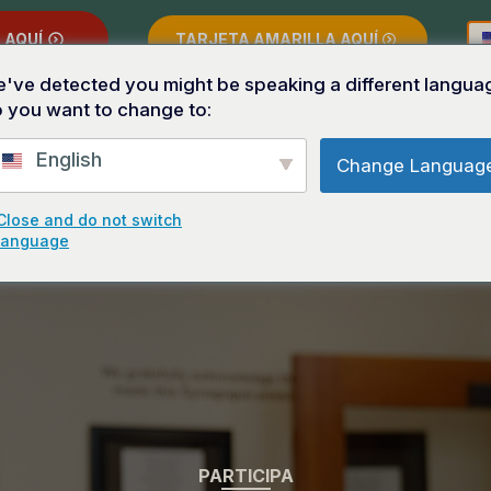
 AQUÍ
TARJETA AMARILLA AQUÍ
've detected you might be speaking a different langua
 you want to change to:
English
Change Languag
US DERECHOS
SOLICITAR UNA PRESENTACIÓN/MESA INFORMATI
Close and do not switch
language
PARTICIPA