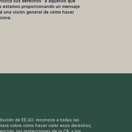
onozca sus derechos" a aquellos que
os estamos proporcionando un mensaje
á una visión general de cómo hacer
 zona.
tución de EE.UU. reconoce a todas las
blará sobre cómo hacer valer esos derechos;
nción; las protecciones de la CA, y los