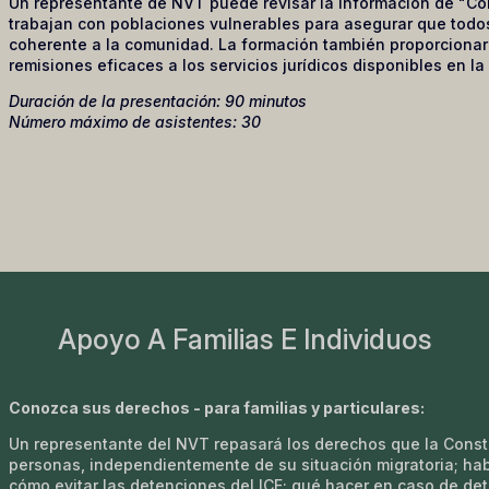
Un representante de NVT puede revisar la información de "C
trabajan con poblaciones vulnerables para asegurar que tod
coherente a la comunidad. La formación también proporcionar
remisiones eficaces a los servicios jurídicos disponibles en la
Duración de la presentación: 90 minutos
Número máximo de asistentes: 30
Apoyo A Familias E Individuos
Conozca sus derechos - para familias y particulares:
Un representante del NVT repasará los derechos que la Consti
personas, independientemente de su situación migratoria; ha
cómo evitar las detenciones del ICE; qué hacer en caso de dete